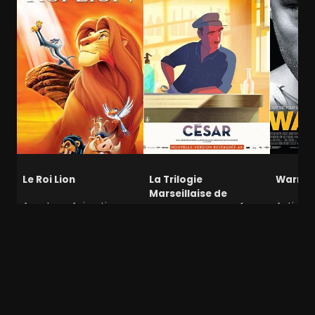
Le Roi Lion
La Trilogie
Warrior
Marseillaise de
Aventure, Animation,
Action,
Marcel Pagnol : César
Famille
Évèneme
Comédie dramatique
Amsterdam