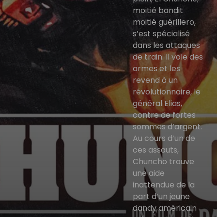
moitié bandit
moitié guérillero,
s’est spécialisé
dans les attaques
de train. Il vole des
armes et les
revend à un
révolutionnaire, le
général Elias,
contre de fortes
sommes d’argent.
Au cours d’un de
ces assauts,
Chuncho trouve
une aide
inattendue de la
part d’un jeune
dandy américain