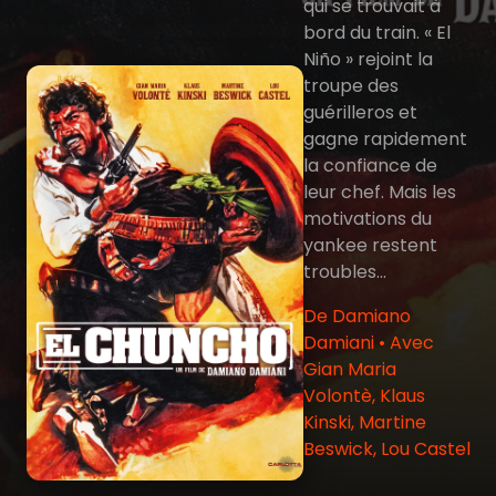
qui se trouvait à
bord du train. « El
Niño » rejoint la
troupe des
guérilleros et
gagne rapidement
la confiance de
leur chef. Mais les
motivations du
yankee restent
troubles...
De Damiano
Damiani • Avec
Gian Maria
Volontè, Klaus
Kinski, Martine
Beswick, Lou Castel