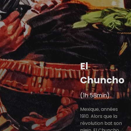
El
Chuncho
(1h 58min)
Mexique, années
1910. Alors que la
révolution bat son
plein, El Chuncho,