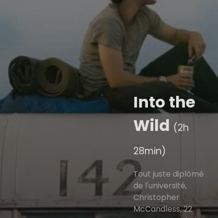
Into the
Wild
(2h
28min)
Tout juste diplômé
de l'université,
Christopher
McCandless, 22