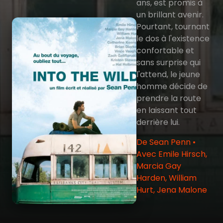
ans, est promis à
un brillant avenir.
Pourtant, tournant
le dos à l'existence
confortable et
sans surprise qui
l'attend, le jeune
homme décide de
prendre la route
en laissant tout
derrière lui.
De Sean Penn •
Avec Emile Hirsch,
Marcia Gay
Harden, William
Hurt, Jena Malone