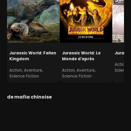
Jurassic World: Fallen
Jurassic World: Le
Jurassic
Kingdom
Monde d'après
Action, 
Action, Aventure,
Action, Aventure,
Science 
Science Fiction
Science Fiction
de mafia chinoise