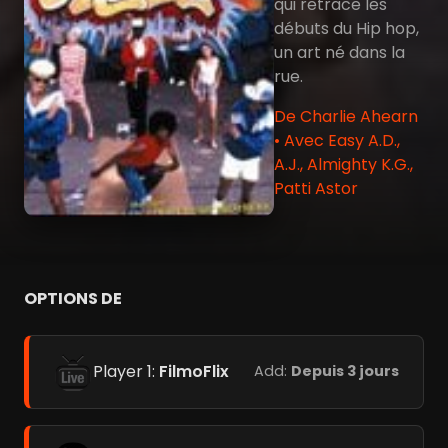
qui retrace les
débuts du Hip hop,
un art né dans la
rue.
De Charlie Ahearn
• Avec Easy A.D.,
A.J., Almighty K.G.,
Patti Astor
OPTIONS DE
Player 1:
FilmoFlix
Add:
Depuis 3 jours