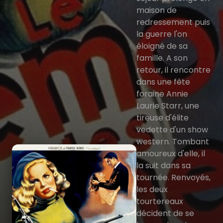
maison de
redressement puis
la guerre l'on
éloigné de sa
famille. A son
retour, il rencontre
dans une fête
foraine Annie
Laurie Starr, une
tireuse d'élite
vedette d'un show
western. Tombant
amoureux d'elle, il
la suit dans sa
tournée. Renvoyés,
les deux
tourtereaux
décident de se