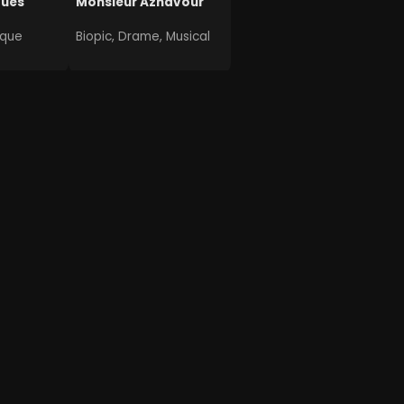
dues
Monsieur Aznavour
ique
Biopic, Drame, Musical