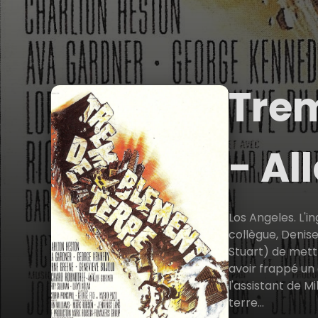
Trem
- Al
Los Angeles. L'i
collègue, Denis
Stuart) de mettr
avoir frappé un 
l'assistant de 
terre...