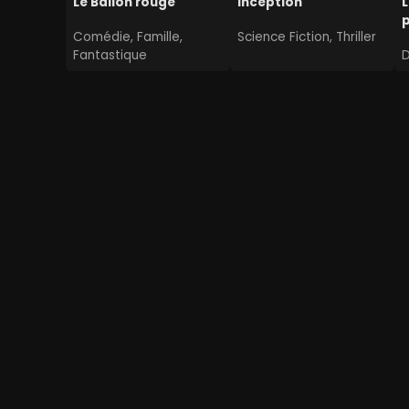
Le Ballon rouge
Inception
L
Comédie, Famille,
Science Fiction, Thriller
Fantastique
Jumeaux / Jumelles