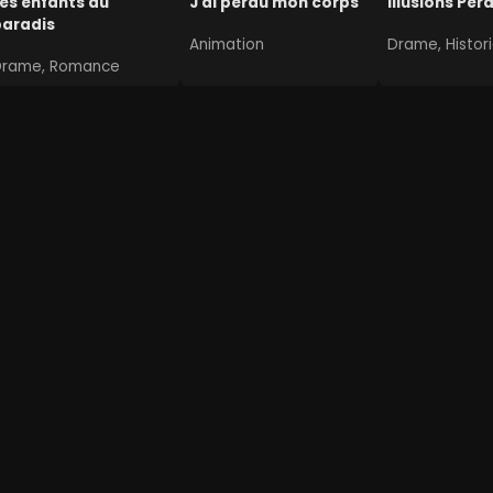
es enfants du
J'ai perdu mon corps
Illusions Per
paradis
Animation
Drame, Histor
Drame, Romance