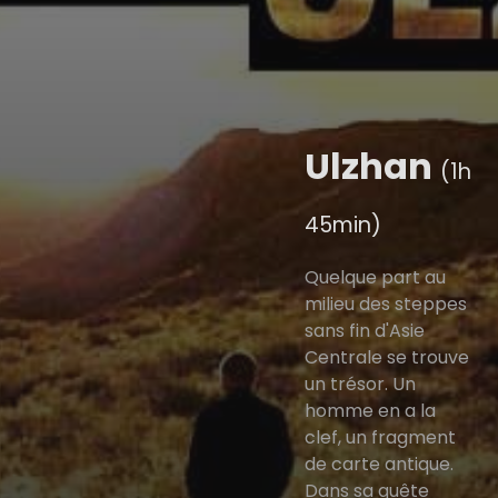
Ulzhan
(1h
45min)
Quelque part au
milieu des steppes
sans fin d'Asie
Centrale se trouve
un trésor. Un
homme en a la
clef, un fragment
de carte antique.
Dans sa quête