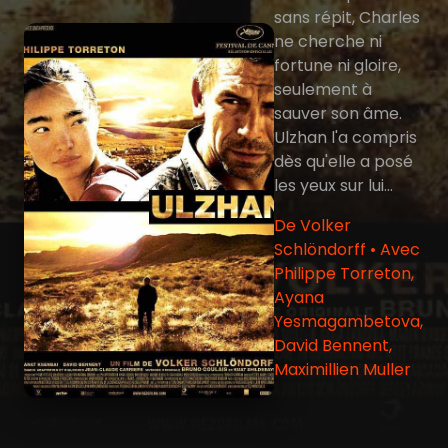
sans répit, Charles
ne cherche ni
fortune ni gloire,
seulement à
sauver son âme.
Ulzhan l'a compris
dès qu'elle a posé
les yeux sur lui...
De Volker
Schlöndorff • Avec
Philippe Torreton,
Ayana
Yesmagambetova,
David Bennent,
Maximillien Muller