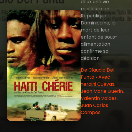
deux une vie
meilleure en
République
Dominicaine, la
mort de leur
enfant de sous-
alimentation
confirme sa
décision.
De Claudio Del
Punta • Avec
Yeraini Cuevas,
Jean Marie Guerin,
Valentin Valdez,
Juan Carlos
Campos