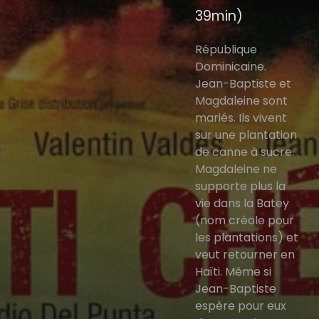
39min)
République
Dominicaine.
Jean-Baptiste et
Magdaleine sont
mariés. Ils vivent
sur une plantation
de canne à sucre.
Magdaleine ne
supporte plus la
vie dans la Batey
(nom créole pour
les plantations) et
veut retourner en
Haïti. Même si
Jean-Baptiste
espère pour eux