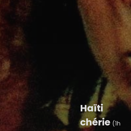
Haïti
chérie
(1h