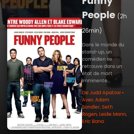
Funny
People
(2h
26min)
Dans le monde du
stand-up, un
comédien se
retrouve dans un
état de mort
imminente...
De Judd Apatow •
Avec Adam
Sandler, Seth
Rogen, Leslie Mann,
Eric Bana