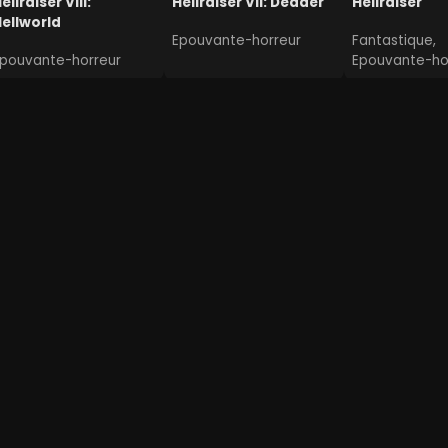
ellraiser VIII:
Hellraiser VII: Deader
Hellraiser
ellworld
Epouvante-horreur
Fantastique,
pouvante-horreur
Epouvante-ho