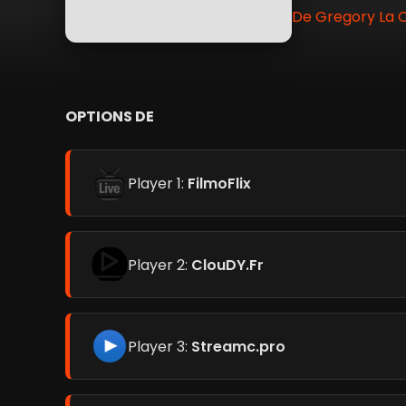
De Gregory La C
OPTIONS DE
Player 1:
FilmoFlix
Player 2:
ClouDY.Fr
Player 3:
Streamc.pro