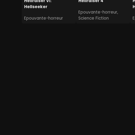
Hellraiser VI:
Hellraiser 4
H
Hellseeker
H
Epouvante-horreur,
Epouvante-horreur
Science Fiction
E
Contes des quatre saisons