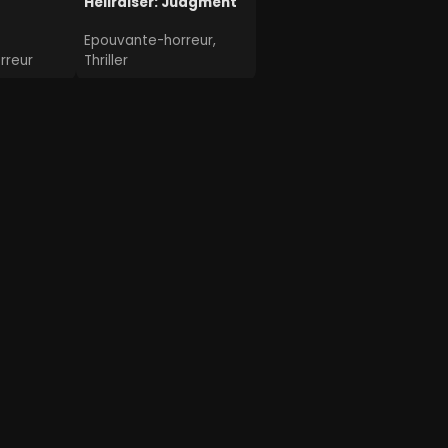
Hellraiser: Judgment
Epouvante-horreur,
rreur
Thriller