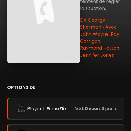
tentent de régler
la situation.
De George
Sherman • Avec
John Wayne, Ray
Corrigan,
Raymond Hatton,
Jennifer Jones
OPTIONS DE
Player 1:
FilmoFlix
Add:
Depuis 3 jours