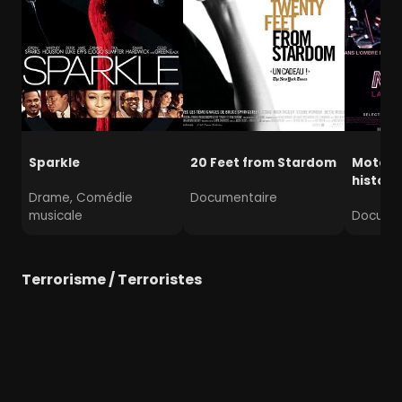
Sparkle
20 Feet from Stardom
Motown 
histoir
Drame, Comédie
Documentaire
musicale
Documen
Terrorisme / Terroristes