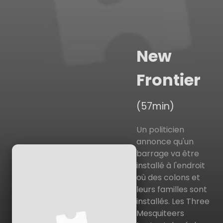
New
Frontier
(57min)
Un politicien
annonce qu'un
barrage va être
installé à l'endroit
où des colons et
leurs familles sont
installés. Les Three
Mesquiteers