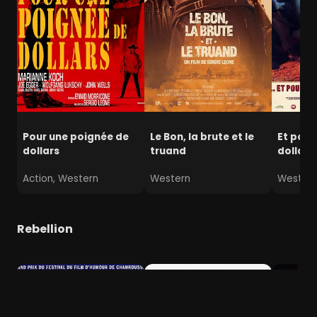
Pour une poignée de
Le Bon, la brute et le
Et pour
dollars
truand
dollars
Action, Western
Western
Wester
Rebellion