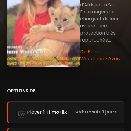
d'Afrique du Sud.
Des rangers se
chargent de leur
assurer une
protection très
rapprochée...
De Pierre
Woodman • Avec
OPTIONS DE
Player 1:
FilmoFlix
Add:
Depuis 3 jours