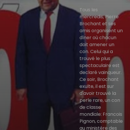
Tous les
mercredis, Pierre
Brochant et ses
amis organisent un
dîner où chacun
doit amener un
con. Celui qui a
trouvé le plus
spectaculaire est
declaré vainqueur.
Ce soir, Brochant
exulte, il est sur
d'avoir trouvé la
perle rare, un con
de classe
mondiale: Francois
Pignon, comptable
au ministère des