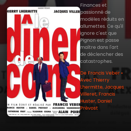
Finances et
passionné de
modèles réduits en
allumettes. Ce qu'il
ignore c'est que
Pignon est passe
maître dans l'art
de déclencher des
catastrophes.
De Francis Veber •
Avec Thierry
Lhermitte, Jacques
Villeret, Francis
Huster, Daniel
Prévost