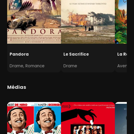
Pandora
Le Sacrifice
La Rout
Drame, Romance
Drame
Aventur
Médias