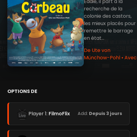
Eddie, il part à la
recherche de la
colonie des castors,
les mieux placés pour
remettre le barrage
en état...
De Ute von
Münchow-Pohl • Avec
OPTIONS DE
Player 1:
FilmoFlix
Add:
Depuis 3 jours