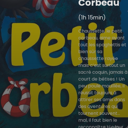
Corbeau
(1h 15min)
Chaussette, le petit
corbeau, aime avant
tout les spaghettis et
bien sûr sa
chaussette rayée
mais c’est surtout un
sacré coquin, jamais à
court de bêtises ! Un
peu poule mouillée, il
réussit toujours à
attirer ses amis dans
des aventures qui
tournent souvent...
mal, il faut bien le
reconnaître ! Le jour