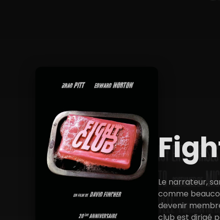
Figh
Le narrateur, sa
comme beaucoup 
devenir membre d
club est dirigé 