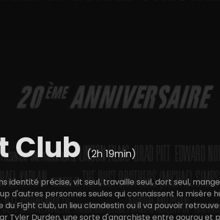
t Club
(2h 19min)
ns identité précise, vit seul, travaille seul, dort seul, m
d'autres personnes seules qui connaissent la misère huma
u Fight club, un lieu clandestin ou il va pouvoir retrouver
par Tyler Durden, une sorte d'anarchiste entre gourou et