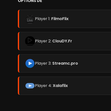
OPTIONS DE
Player 1:
FilmoFlix
Player 2:
ClouDY.Fr
Player 3:
Streamc.pro
Player 4:
Xalaflix
avec des personnes LGBT