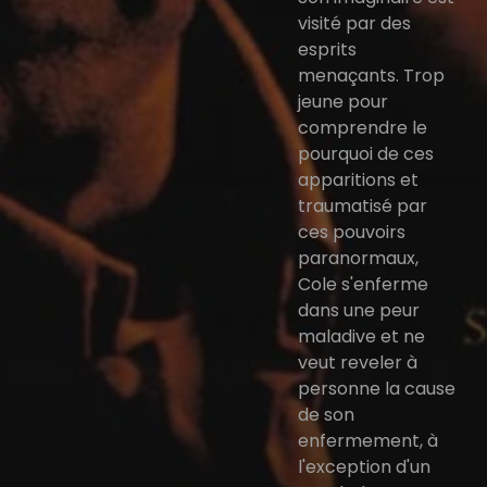
visité par des
esprits
menaçants. Trop
jeune pour
comprendre le
pourquoi de ces
apparitions et
traumatisé par
ces pouvoirs
paranormaux,
Cole s'enferme
dans une peur
maladive et ne
veut reveler à
personne la cause
de son
enfermement, à
l'exception d'un