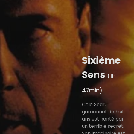
Sixième
Sens
(1h
47min)
Cole Sear,
garconnet de huit
ans est hanté par
un terrible secret.
Son imaginaire est