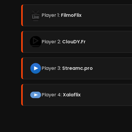
Player 1:
FilmoFlix
Player 2:
ClouDY.Fr
Player 3:
Streamc.pro
Player 4:
Xalaflix
avec des psychopathes