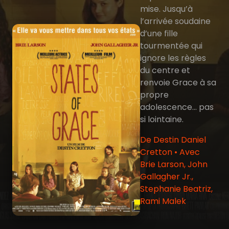
mise. Jusqu’à
l’arrivée soudaine
d’une fille
tourmentée qui
ignore les règles
du centre et
renvoie Grace à sa
propre
adolescence… pas
si lointaine.
De Destin Daniel
Cretton • Avec
Brie Larson, John
Gallagher Jr.,
Stephanie Beatriz,
Rami Malek