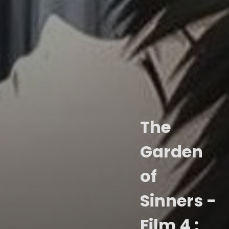
The
Garden
of
Sinners -
Film 4 :