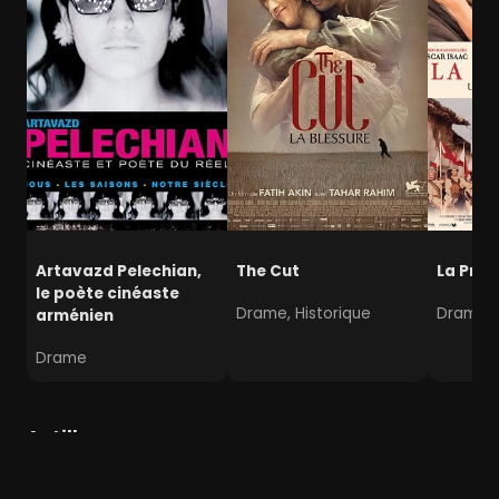
Artavazd Pelechian,
The Cut
La Pro
le poète cinéaste
Drame, Historique
Drame,
arménien
Drame
Antilles