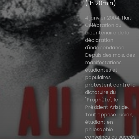
(1h 20min)
4 janvier 2004, Haïti.
Célébration du
bicentenaire de la
déclaration
d'indépendance.
Depuis des mois, des
manifestations
étudiantes et
populaires
protestent contre la
dictatuire du
"Prophète", le
Président Aristide.
Tout oppose Lucien,
étudiant en
philosophie
convaincu du succès