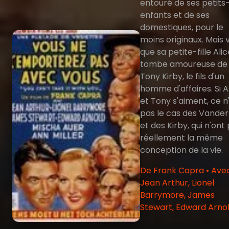
entouré de ses petits
enfants et de ses
domestiques, pour le
moins originaux. Mais v
que sa petite-fille Alic
tombe amoureuse de
Tony Kirby, le fils d'un
homme d'affaires. Si A
et Tony s'aiment, ce n
pas le cas des Vande
et des Kirby, qui n'ont
réellement la même
conception de la vie.
De Frank Capra • Ave
Jean Arthur, Lionel
Barrymore, James
Stewart, Edward Arno