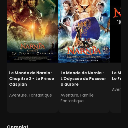
Le Monde de Narnia :
Le Monde de Narnia :
Le Mond
Chapitre 2 - Le Prince
L'Odyssée du Passeur
Le Faut
Caspian
d'aurore
Aventur
Aventure, Fantastique
Aventure, Famille,
Fantastique
Complot