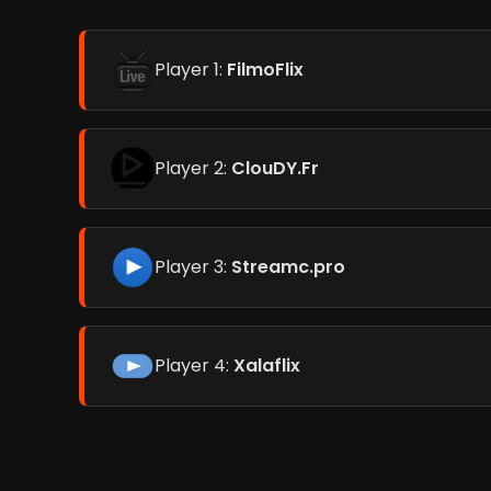
Player 1:
FilmoFlix
Player 2:
ClouDY.Fr
Player 3:
Streamc.pro
Player 4:
Xalaflix
Otages / Prise d'otages