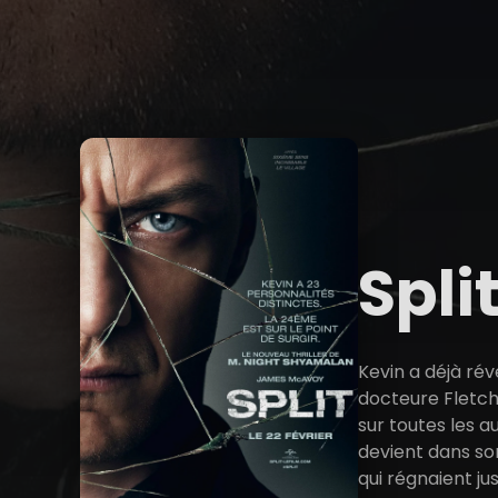
Spli
Kevin a déjà rév
docteure Fletche
sur toutes les a
devient dans son
qui régnaient ju