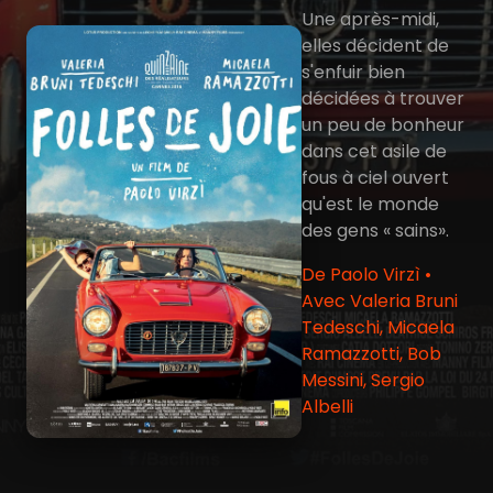
Une après-midi,
elles décident de
s'enfuir bien
décidées à trouver
un peu de bonheur
dans cet asile de
fous à ciel ouvert
qu'est le monde
des gens « sains».
De Paolo Virzì •
Avec Valeria Bruni
Tedeschi, Micaela
Ramazzotti, Bob
Messini, Sergio
Albelli