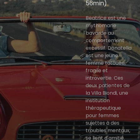
56min)
Beatrice est une
mythomane
bavarde au
comportement
excessif. Donatella
est une jeune
femme tatouée,
fragile et
introvertie. Ces
deux patientes de
la Villa Biondi, une
institution
thérapeutique
pour femmes
sujettes à des
troubles mentaux,
se lient d'amitié.