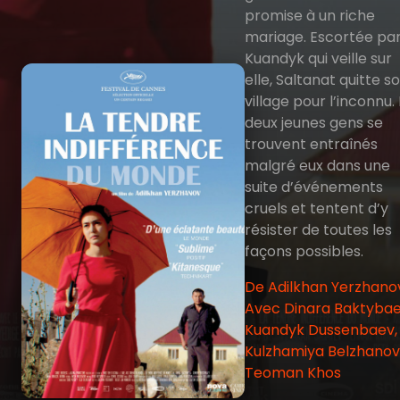
promise à un riche
mariage. Escortée pa
Kuandyk qui veille sur
elle, Saltanat quitte s
village pour l’inconnu.
deux jeunes gens se
trouvent entraînés
malgré eux dans une
suite d’événements
cruels et tentent d’y
résister de toutes les
façons possibles.
De Adilkhan Yerzhanov
Avec Dinara Baktybae
Kuandyk Dussenbaev,
Kulzhamiya Belzhanov
Teoman Khos