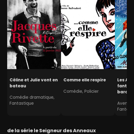
Céline et Julie vont en
Comme elle respire
Les Ave
bateau
fantast
Comédie, Policier
baron 
Comédie dramatique,
Fantastique
Aventur
Fantast
de la série le Seigneur des Anneaux