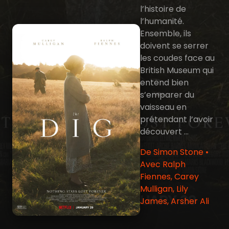
l’histoire de
l’humanité.
Ensemble, ils
doivent se serrer
les coudes face au
British Museum qui
entend bien
s’emparer du
vaisseau en
prétendant l’avoir
découvert …
De Simon Stone •
Avec Ralph
Fiennes, Carey
Mulligan, Lily
James, Arsher Ali