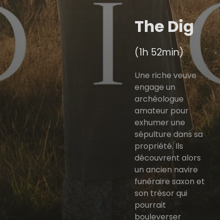
The Dig
(1h 52min)
Une riche veuve
engage un
archéologue
amateur pour
exhumer une
sépulture dans sa
propriété. Ils
découvrent alors
un ancien navire
funéraire saxon et
son trésor qui
pourrait
bouleverser