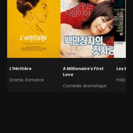
L'Héritière
A Millionaire's First
Les Bo
Love
Drame, Romance
Policier
Comédie dramatique
Disparition