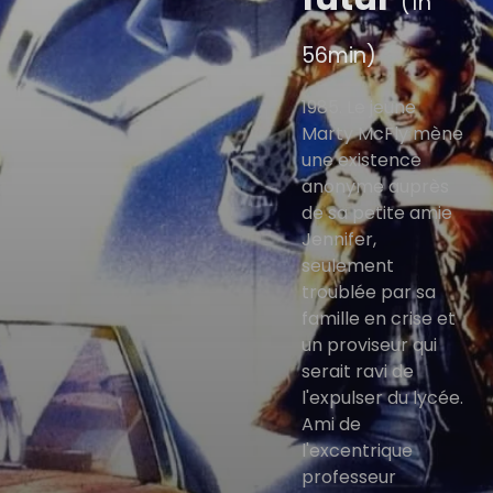
(1h
56min)
1985. Le jeune
Marty McFly mène
une existence
anonyme auprès
de sa petite amie
Jennifer,
seulement
troublée par sa
famille en crise et
un proviseur qui
serait ravi de
l'expulser du lycée.
Ami de
l'excentrique
professeur