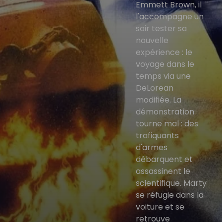
Emmett Brown, il
l'accompagne un
soir tester sa
nouvelle
expérience : le
voyage dans le
temps via une
DeLorean
modifiée. La
démonstration
tourne mal : des
trafiquants
d'armes
débarquent et
assassinent le
scientifique. Marty
se réfugie dans la
voiture et se
retrouve