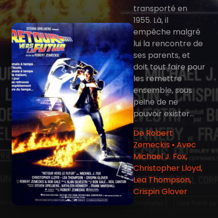
transporté en
1955. Là, il
empêche malgré
lui la rencontre de
ses parents, et
doit tout faire pour
les remettre
ensemble, sous
peine de ne
pouvoir exister...
De Robert
Zemeckis • Avec
Michael J. Fox,
Christopher Lloyd,
Lea Thompson,
Crispin Glover