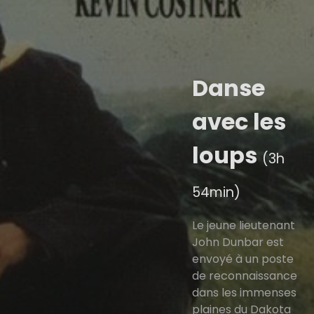
Danse
avec les
loups
(3h
54min)
Le jeune lieutenant
John Dunbar est
envoyé à un poste
de reconnaissance
dans les immenses
plaines du Dakota