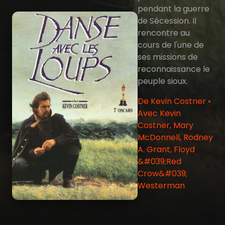
pendant la guerre
de Sécession. Il
rencontre au
cours de l'une de
ses missions de
reconnaissance le
peuple sioux.
De Kevin Costner •
Avec Kevin
Costner, Mary
McDonnell, Rodney
A. Grant, Floyd
&#039;Red
Crow&#039;
Westerman