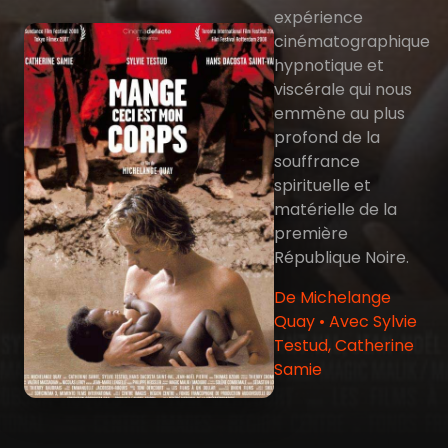
expérience
cinématographique
hypnotique et
viscérale qui nous
emmène au plus
profond de la
souffrance
spirituelle et
matérielle de la
première
République Noire.
De Michelange
Quay • Avec Sylvie
Testud, Catherine
Samie