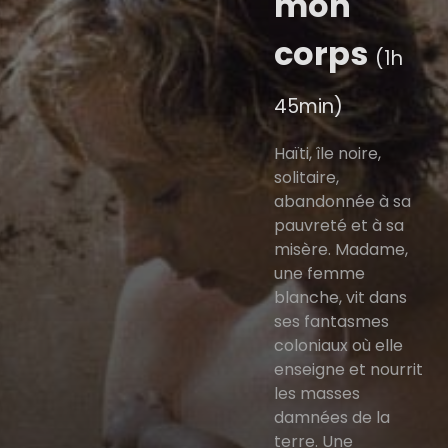
mon
corps
(1h
45min)
Haïti, île noire,
solitaire,
abandonnée à sa
pauvreté et à sa
misère. Madame,
une femme
blanche, vit dans
ses fantasmes
coloniaux où elle
enseigne et nourrit
les masses
damnées de la
terre. Une