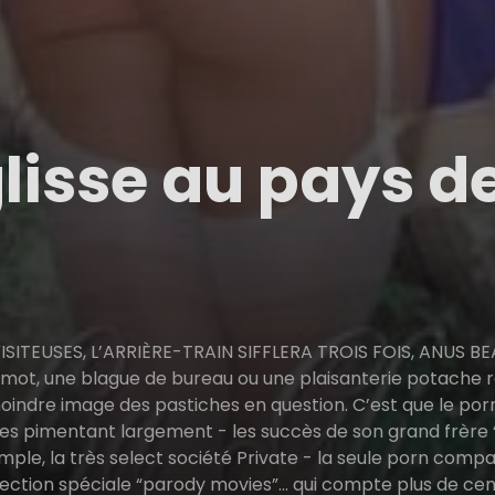
lisse au pays d
VISITEUSES, L’ARRIÈRE-TRAIN SIFFLERA TROIS FOIS, ANUS BE
t, une blague de bureau ou une plaisanterie potache ré
moindre image des pastiches en question. C’est que le porno
les pimentant largement - les succès de son grand frère
xemple, la très select société Private - la seule porn com
ection spéciale “parody movies”… qui compte plus de cent 