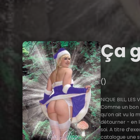
Ça g
()
NIQUE BILL, LES 
Comme un bon mo
qu’on ait vu la 
détourner - en 
soi. A titre d’e
catalogue une s