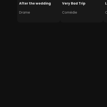
After the wedding
Very Bad Trip
L
Drame
Comédie
Manipulation génétique