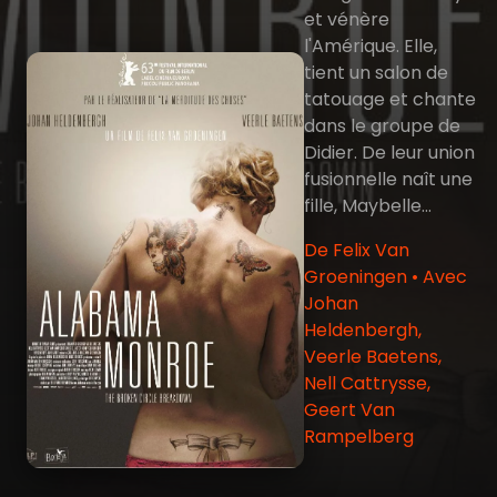
et vénère
l'Amérique. Elle,
tient un salon de
tatouage et chante
dans le groupe de
Didier. De leur union
fusionnelle naît une
fille, Maybelle...
De Felix Van
Groeningen • Avec
Johan
Heldenbergh,
Veerle Baetens,
Nell Cattrysse,
Geert Van
Rampelberg