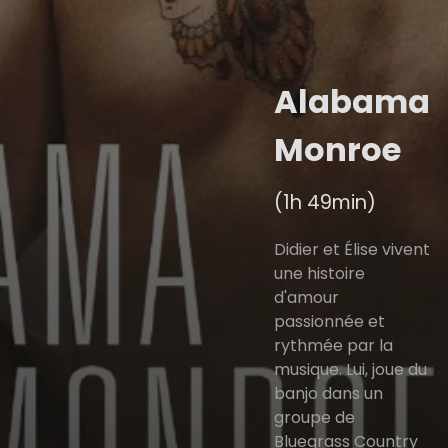
Alabama
Monroe
(1h 49min)
Didier et Élise vivent
une histoire
d'amour
passionnée et
rythmée par la
musique. Lui, joue du
banjo dans un
groupe de
Bluegrass Country