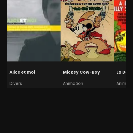
Alice et moi
Mickey Cow-Boy
La Dan
Divers
Animation
Animati
Triangle amoureux