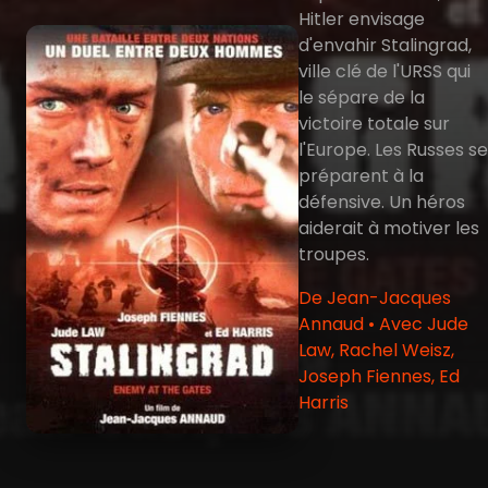
Hitler envisage
d'envahir Stalingrad,
ville clé de l'URSS qui
le sépare de la
victoire totale sur
l'Europe. Les Russes se
préparent à la
défensive. Un héros
aiderait à motiver les
troupes.
De Jean-Jacques
Annaud • Avec Jude
Law, Rachel Weisz,
Joseph Fiennes, Ed
Harris