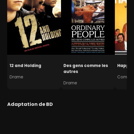
12 and Holding
Des gens comme les
Happin
autres
Drame
Comédi
Drame
Adaptation de BD